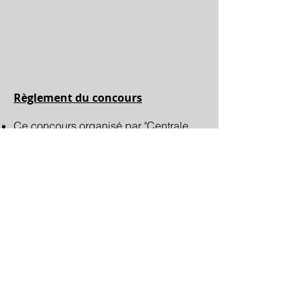
Règlement du concours
Ce concours organisé par "Centrale
Carrelages" est valable du 16/02 au
17/03/2018
Ce concours est réservé aux
personnes âgées de minimum 18 ans
1 seule participation par personne
La participation à ce concours doit être
obligatoirement effectuée via notre site
Internet
Le bon d'achat d'une valeur de 1.500€
est valable sur tous les carrelages sol
& mur de stock, hors promotions
Le tirage au sort sera réalisé le
31/03/2018 à 10h00 dans notre show-